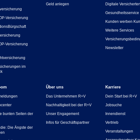
Geld anlegen
Digitale Versicherte
versicherung
Gesundheitsservice
OP-Versicherung
Kunden werben Ku
tionsBürgschaft
Weitere Services
ersicherung
Versicherungsbedi
OP-Versicherung
Newsletter
chtversicherung
rsicherungen im
ck
oom
Über uns
Karriere
meldungen
Das Unternehmen R+V
Dein Start bei R+V
ocenter
Nachhaltigkeit bei der R+V
Jobsuche
ie bunten Seiten der
Unser Engagement
Innendienst
Infos für Geschäftspartner
Vertrieb
die: Die Ängste der
Veranstaltungen
hen