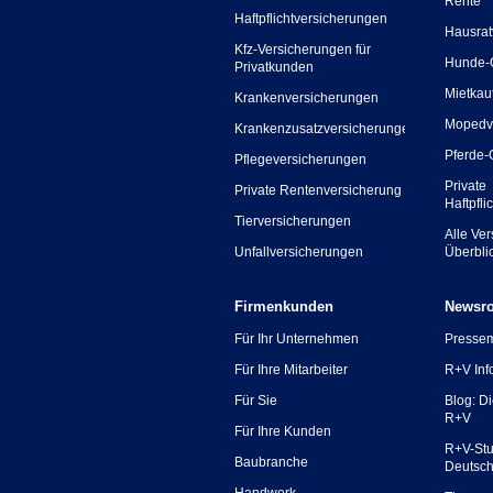
Rente
Haftpflichtversicherungen
Hausrat
Kfz-Versicherungen für
Hunde-
Privatkunden
Mietkau
Krankenversicherungen
Mopedv
Krankenzusatzversicherungen
Pferde-
Pflegeversicherungen
Private
Private Rentenversicherung
Haftpfli
Tierversicherungen
Alle Ve
Unfallversicherungen
Überbli
Firmenkunden
Newsr
Für Ihr Unternehmen
Presse
Für Ihre Mitarbeiter
R+V Inf
Für Sie
Blog: D
R+V
Für Ihre Kunden
R+V-Stu
Baubranche
Deutsc