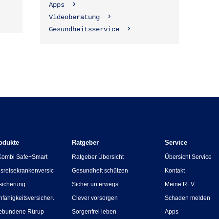
Apps
1
Videoberatung
Gesundheitsservice
odukte
Ratgeber
Service
Kombi Safe+Smart
Ratgeber Übersicht
Übersicht Service
sreisekrankenversicherung
Gesundheit schützen
Kontakt
sicherung
Sicher unterwegs
Meine R+V
nfähigkeitsversicherung
Clever vorsorgen
Schaden melden
ebundene Rürup
Sorgenfrei leben
Apps