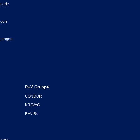
nkarte
nden
ngungen
R+V Gruppe
CONDOR
KRAVAG
R+V Re