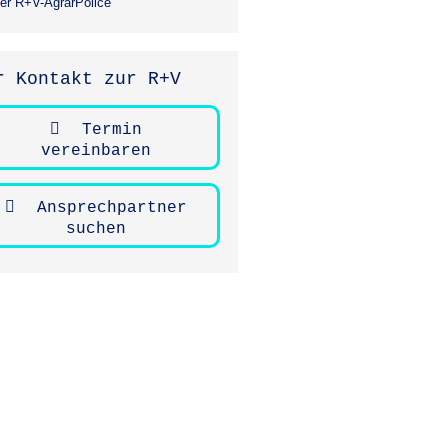
er R+V-AgrarPolice
r Kontakt zur R+V
Termin
vereinbaren
Ansprechpartner
suchen