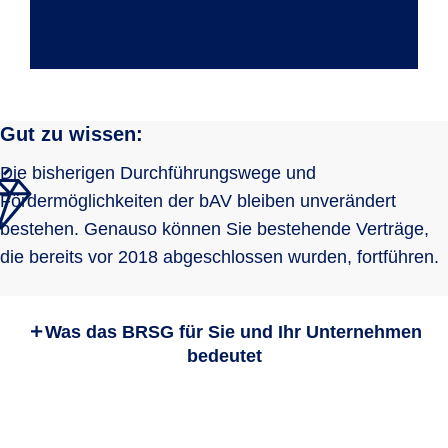
Gut zu wissen:
Die bisherigen Durchführungswege und
Fördermöglichkeiten der bAV bleiben unverändert
bestehen. Genauso können Sie bestehende Verträge,
die bereits vor 2018 abgeschlossen wurden, fortführen.
Was das BRSG für Sie und Ihr Unternehmen
Was ändert sich mit dem
bedeutet
Betriebsrentenstärkungsges
etz?