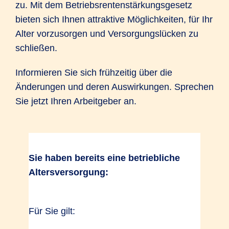
zu. Mit dem Betriebsrentenstärkungsgesetz
Was das BRSG für Sie und
bieten sich Ihnen attraktive Möglichkeiten, für Ihr
Ihr Unternehmen bedeutet
Alter vorzusorgen und Versorgungslücken zu
schließen.
Informieren Sie sich frühzeitig über die
Änderungen und deren Auswirkungen. Sprechen
Pflicht-Arbeitgeberzuschuss:
Sie jetzt Ihren Arbeitgeber an.
Weitergabe der
Sozialversicherungsersparnis bei
bAV durch Entgeltumwandlung.
Bei einer Entgeltumwandlung
Sie haben bereits eine betriebliche
(Direktversicherung, Pensionskasse
Altersversorgung:
oder Pensionsfonds) spart in der Regel
nicht nur der Arbeitnehmer, sondern
auch der Arbeitgeber Sozialabgaben.
Für Sie gilt:
Ab 2019 muss der Arbeitgeber bei