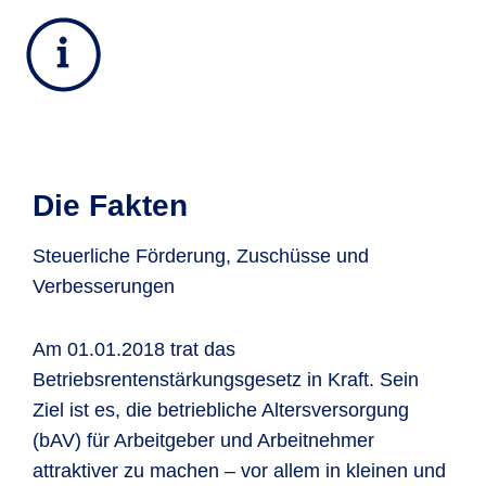
binden und fit halten. Hier erfahren Sie
mehr!
Was Ihnen der neue bAV-
Förderbetrag bringt.
Mitarbeiterbindung wird staatlich
Die Fakten
gefördert. Dafür sorgt der neue bAV-
Förderbetrag für Mitarbeiter mit einem
Steuerliche Förderung, Zuschüsse und
Einkommen bis
Verbesserungen
mtl. 2.200 EUR
Am 01.01.2018 trat das
Vorteile für Arbeitgeber:
Betriebsrentenstärkungsgesetz in Kraft. Sein
- Mitarbeiter binden
Ziel ist es, die betriebliche Altersversorgung
- Steuervorteile nutzen
(bAV) für Arbeitgeber und Arbeitnehmer
- Arbeitgeberattraktivität steigern
attraktiver zu machen – vor allem in kleinen und