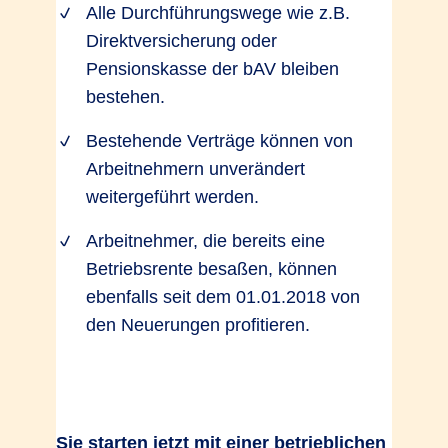
Neuverträgen, soweit er
Alle Durchführungswege wie z.B.
Sozialversicherungsbeiträge spart,
Direktversicherung oder
pauschal 15 % in den bAV-Vertrag des
Pensionskasse der bAV bleiben
Arbeitnehmers als Zuschuss einzahlen.
bestehen.
Bei bestehenden Verträgen greift diese
Bestehende Verträge können von
Regelung ab 2022. Ein
Arbeitnehmern unverändert
Arbeitgeberzuschuss motiviert die
weitergeführt werden.
Mitarbeiter und bindet sie stärker an Ihr
Unternehmen. Den Zuschuss können
Arbeitnehmer, die bereits eine
Sie bereits heute in Ihr
Betriebsrente besaßen, können
Versorgungsangebot einbauen, so sind
ebenfalls seit dem 01.01.2018 von
Sie für 2019 bestens aufgestellt.
den Neuerungen profitieren.
Überprüfen Sie bestehende
Regelungen für Arbeitgeberzuschüsse,
um Doppelansprüche zu vermeiden.
Sie starten jetzt mit einer betrieblichen