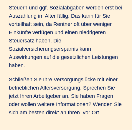
entfällt. Besonders interessant für Fach-
Steuern und ggf. Sozialabgaben werden erst bei
und Führungskräfte in Ihrem
Auszahlung im Alter fällig. Das kann für Sie
Unternehmen mit höherem Einkommen
vorteilhaft sein, da Rentner oft über weniger
und damit höherem Versorgungsbedarf.
Einkünfte verfügen und einen niedrigeren
Nutzen Sie den erhöhten
Steuersatz haben. Die
Gestaltungsspielraum bei der
Sozialversicherungsersparnis kann
Versorgung Ihrer Mitarbeiter.
Auswirkungen auf die gesetzlichen Leistungen
Gut zu wissen:
haben.
Die Bevölkerungsentwicklung in
Schließen Sie Ihre Versorgungslücke mit einer
Deutschland führt zu einem
betrieblichen Altersversorgung. Sprechen Sie
gefährlichen Fach- und
jetzt Ihren Arbeitgeber an. Sie haben Fragen
Führungskräftemangel. Viele
oder wollen weitere Informationen? Wenden Sie
Unternehmen nutzen bereits ein
sich am besten direkt an Ihren
vor Ort.
betriebliches Versorgungskonzept der
R+V, um ihre Arbeitgeberattraktivität zu
steigern und Mitarbeiter zu gewinnen,