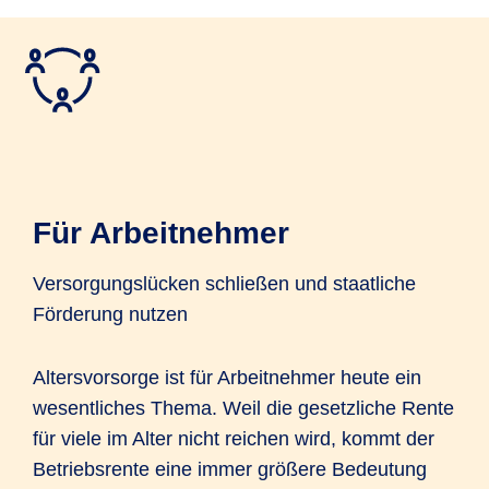
We need your consent to load
the service!
This content is not permitted to load
Für Arbeitnehmer
due to trackers that are not disclosed
to the visitor. The website owner
Versorgungslücken schließen und staatliche
needs to setup the site with their
Förderung nutzen
CMP to add this content to the list of
technologies used.
Altersvorsorge ist für Arbeitnehmer heute ein
wesentliches Thema. Weil die gesetzliche Rente
Powered by
Usercentrics Consent
Management Platform
für viele im Alter nicht reichen wird, kommt der
Betriebsrente eine immer größere Bedeutung