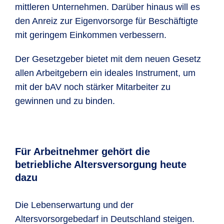
bAV-Förderbetrag nutzen – So
mittleren Unternehmen. Darüber hinaus will es
einfach geht‘s:
den Anreiz zur Eigenvorsorge für Beschäftigte
Als Arbeitgeber zahlen Sie zusätzlich
mit geringem Einkommen verbessern.
zum Lohn Ihrer Angestellten zwischen
Der Gesetzgeber bietet mit dem neuen Gesetz
240 und 480 EUR jährlich in eine
allen Arbeitgebern ein ideales Instrument, um
zusätzliche bAV ein - 30 % des
mit der bAV noch stärker Mitarbeiter zu
Beitrags, max. 144 EUR, können Sie
gewinnen und zu binden.
bei der nächsten Lohnsteuer-
Anmeldung direkt verrechnen. Der neue
Förderbetrag (§ 100 EStG) besteht für
den Arbeitgeber zusätzlich zu den
Für Arbeitnehmer gehört die
bisherigen Förderungen in der bAV.
betriebliche Altersversorgung heute
dazu
Sozialpartnermodell
Das neue Sozialpartnermodell bietet auf
Die Lebenserwartung und der
Basis tarifvertraglicher Vereinbarungen
Altersvorsorgebedarf in Deutschland steigen.