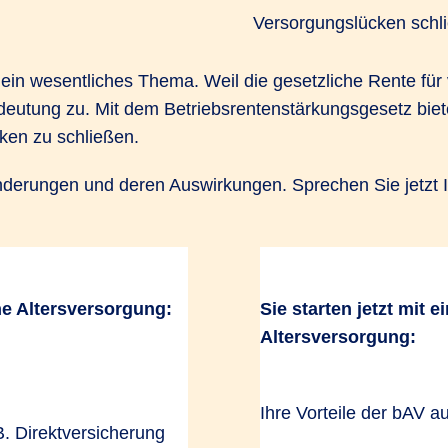
are not disclosed to the visitor. The website owner
Versorgungslücken schli
needs to setup the site with their CMP to add this
content to the list of technologies used.
 ein wesentliches Thema. Weil die gesetzliche Rente für 
eutung zu. Mit dem Betriebsrentenstärkungsgesetz bieten
Powered by
Usercentrics Consent Management Platform
ken zu schließen.
 Änderungen und deren Auswirkungen. Sprechen Sie jetzt 
he Altersversorgung:
Sie starten jetzt mit e
RSG für Sie und Ihr Unternehme
Altersversorgung:
Ihre Vorteile der bAV au
. Direktversicherung
zuschuss: Weitergabe der Sozialversicherungserspar