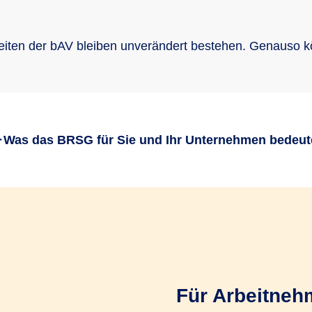
iten der bAV bleiben unverändert bestehen. Genauso kö
Was das BRSG für Sie und Ihr Unternehmen bedeut
sich mit dem Betriebsrentenstär
We need your consent to load the service!
Für Arbeitneh
This content is not permitted to load due to trackers that