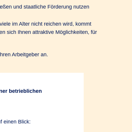
eßen und staatliche Förderung nutzen
viele im Alter nicht reichen wird, kommt
 sich Ihnen attraktive Möglichkeiten, für
Ihren Arbeitgeber an.
iner betrieblichen
n bedeutet
f einen Blick:
nis bei bAV durch