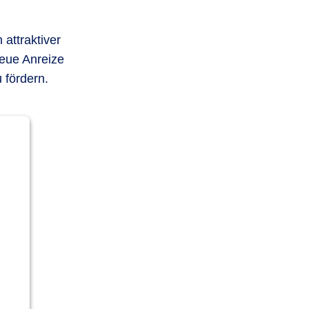
attraktiver
eue Anreize
u fördern.