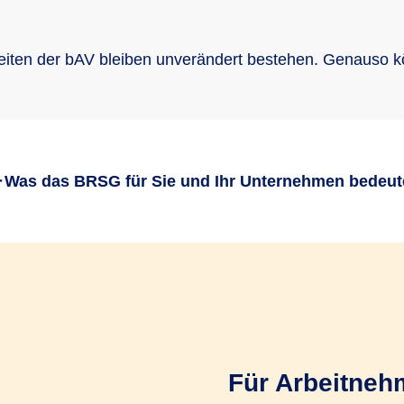
iten der bAV bleiben unverändert bestehen. Genauso kö
Was das BRSG für Sie und Ihr Unternehmen bedeut
sich mit dem Betriebsrentenstär
We need your consent to load the service!
Für Arbeitneh
This content is not permitted to load due to trackers that