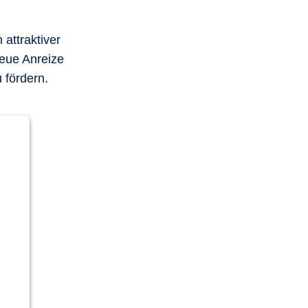
attraktiver
eue Anreize
u fördern.