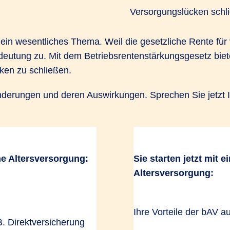
are not disclosed to the visitor. The website owner
Versorgungslücken schli
needs to setup the site with their CMP to add this
content to the list of technologies used.
 ein wesentliches Thema. Weil die gesetzliche Rente für 
eutung zu. Mit dem Betriebsrentenstärkungsgesetz bieten
Powered by
Usercentrics Consent Management Platform
ken zu schließen.
 Änderungen und deren Auswirkungen. Sprechen Sie jetzt 
he Altersversorgung:
Sie starten jetzt mit e
RSG für Sie und Ihr Unternehme
Altersversorgung:
Ihre Vorteile der bAV au
. Direktversicherung
zuschuss: Weitergabe der Sozialversicherungserspar