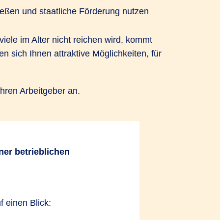
eßen und staatliche Förderung nutzen
viele im Alter nicht reichen wird, kommt
 sich Ihnen attraktive Möglichkeiten, für
Ihren Arbeitgeber an.
iner betrieblichen
n bedeutet
f einen Blick:
nis bei bAV durch