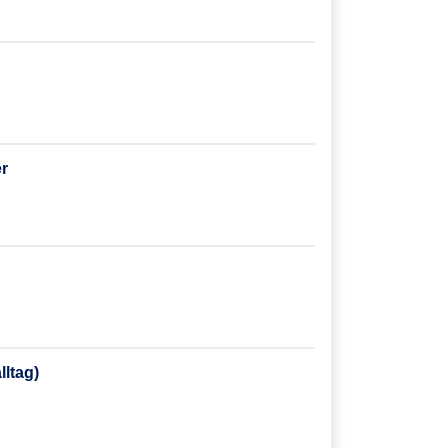
r
lltag)