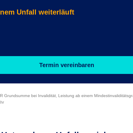
nem Unfall weiterläuft
Termin vereinbaren
EUR Grundsumme bei Invalidität, Leistung ab einem Mindestinvaliditäts
ahr