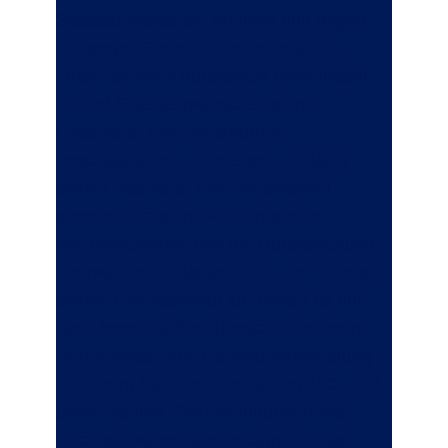
Staatsanwaltschaft ermittelt nun gegen
ihn wegen Steuerhinterziehung. Die
Finanzbehörde durchsucht gemeinsam
mit der Staatsanwaltschaft seine
Geschäfts- und Privaträume,
beschlagnahmt Unterlagen und lässt
seine Geschäfts- und Privatkonten
sperren. Um seine Konten wieder
freizubekommen und die Durchsuchung
überwachen zu lassen, ruft Herr Konradi
seinen Rechtsanwalt an. Dieser ist nur
dann bereit, sofort zu erscheinen, wenn
Herr Konradi eine Honorarvereinbarung
mit einem Stundenhonorar von 400 EUR
unterzeichnet. Die Bemühungen des
Rechtsanwaltes sind erfolgreich, das