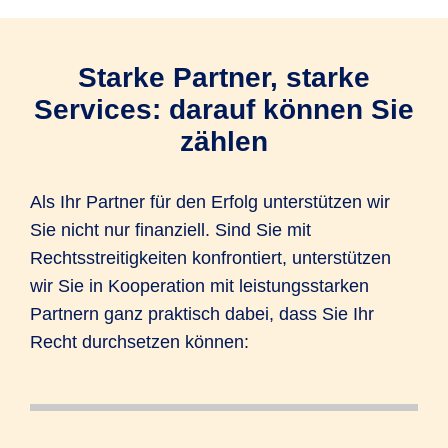
Starke Partner, starke
Services: darauf können Sie
zählen
Als Ihr Partner für den Erfolg unterstützen wir
Sie nicht nur finanziell. Sind Sie mit
Rechtsstreitigkeiten konfrontiert, unterstützen
wir Sie in Kooperation mit leistungsstarken
Partnern ganz praktisch dabei, dass Sie Ihr
Recht durchsetzen können:
Sie haben ein rechtliches Problem und
Sie suchen einen Anwalt in Ihrer Nähe?
Nicht jeder Streitfall muss vor Gericht. Bei
Sie benötigen eine Vorlage für einen
Haben Sie den Baustein PrivatPLUS
Sie haben Ihre
Egal, ob es um den Dieselskandal, einen