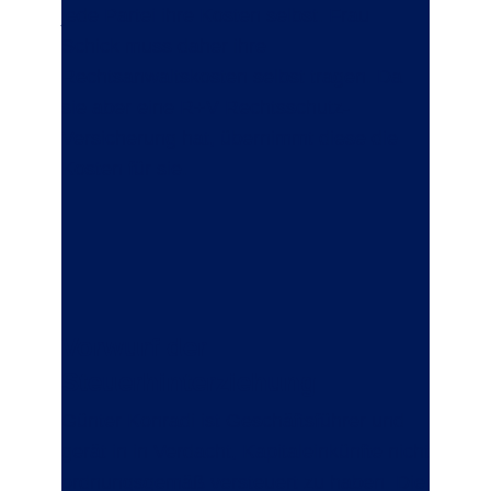
jede Partei ihre Kosten selbst. Frau
Schick muss daher ihre
Rechtsanwaltskosten selbst tragen. Da
sie aber eine R+V Rechtsschutz-
Versicherung hat, übernimmt diese die
Kosten für sie.
Vorwurf der
Steuerhinterziehung
Günter Konradi ist Geschäftsführer und
gerät in in Verdacht, Kapitaleinkünfte nicht
ordnungsgemäß versteuert zu haben. Die