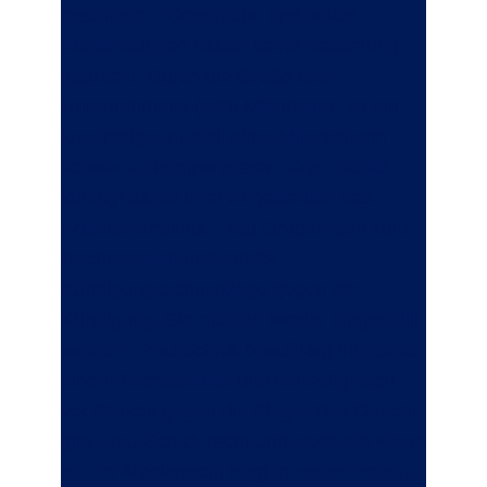
erschienen. Gespräche und selbst
Abmahnungen haben keine Besserung
gebracht. Durch die Größe des
Unternehmens (acht Mitarbeiter) ist ein
kurzfristiger Ausfall einer Mitarbeiterin
schwer zu kompensieren. Frau Schick
kündigt daher ihrer Angestellten das
Arbeitsverhältnis. Frau Gruber geht zum
Rechtsanwalt und erhebt
Kündigungsschutzklage gegen die
Kündigung. Sie möchte wieder eingestellt
werden. Frau Schick beauftragt ihrerseits
einen Rechtsanwalt und verteidigt sich
vor Gericht gegen die Klage. Das Gericht
gibt Frau Schick recht und weist die Klage
ab. Im Arbeitsrecht trägt in erster Instanz