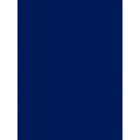
Staatsanwaltschaft ermittelt nun gegen
ihn wegen Steuerhinterziehung. Die
Finanzbehörde durchsucht gemeinsam
mit der Staatsanwaltschaft seine
Geschäfts- und Privaträume,
beschlagnahmt Unterlagen und lässt
seine Geschäfts- und Privatkonten
sperren. Um seine Konten wieder
freizubekommen und die Durchsuchung
überwachen zu lassen, ruft Herr Konradi
seinen Rechtsanwalt an. Dieser ist nur
dann bereit, sofort zu erscheinen, wenn
Herr Konradi eine Honorarvereinbarung
mit einem Stundenhonorar von 400 EUR
unterzeichnet. Die Bemühungen des
Rechtsanwaltes sind erfolgreich, das