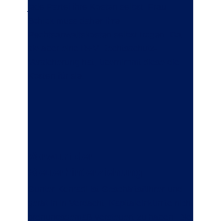
jede Partei ihre Kosten selbst. Frau
Schick muss daher ihre
Rechtsanwaltskosten selbst tragen. Da
sie aber eine R+V Rechtsschutz-
Versicherung hat, übernimmt diese die
Kosten für sie.
Vorwurf der
Steuerhinterziehung
Günter Konradi ist Geschäftsführer und
gerät in in Verdacht, Kapitaleinkünfte nicht
ordnungsgemäß versteuert zu haben. Die