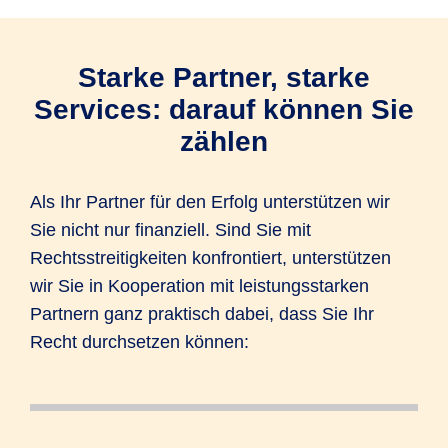
Starke Partner, starke
Services: darauf können Sie
zählen
Als Ihr Partner für den Erfolg unterstützen wir
Sie nicht nur finanziell. Sind Sie mit
Rechtsstreitigkeiten konfrontiert, unterstützen
wir Sie in Kooperation mit leistungsstarken
Partnern ganz praktisch dabei, dass Sie Ihr
Recht durchsetzen können:
Sie haben ein rechtliches Problem und
Sie suchen einen Anwalt in Ihrer Nähe?
Nicht jeder Streitfall muss vor Gericht. Bei
Sie benötigen eine Vorlage für einen
Haben Sie den Baustein PrivatPLUS
Sie haben Ihre
Egal, ob es um den Dieselskandal, einen