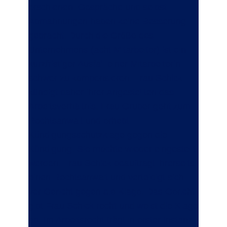
erschienen. Gespräche und selbst
Abmahnungen haben keine Besserung
gebracht. Durch die Größe des
Unternehmens (acht Mitarbeiter) ist ein
kurzfristiger Ausfall einer Mitarbeiterin
schwer zu kompensieren. Frau Schick
kündigt daher ihrer Angestellten das
Arbeitsverhältnis. Frau Gruber geht zum
Rechtsanwalt und erhebt
Kündigungsschutzklage gegen die
Kündigung. Sie möchte wieder eingestellt
werden. Frau Schick beauftragt ihrerseits
einen Rechtsanwalt und verteidigt sich
vor Gericht gegen die Klage. Das Gericht
gibt Frau Schick recht und weist die Klage
ab. Im Arbeitsrecht trägt in erster Instanz