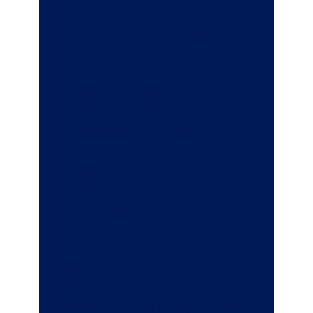
Staatsanwaltschaft ermittelt nun gegen
ihn wegen Steuerhinterziehung. Die
Finanzbehörde durchsucht gemeinsam
mit der Staatsanwaltschaft seine
Geschäfts- und Privaträume,
beschlagnahmt Unterlagen und lässt
seine Geschäfts- und Privatkonten
sperren. Um seine Konten wieder
freizubekommen und die Durchsuchung
überwachen zu lassen, ruft Herr Konradi
seinen Rechtsanwalt an. Dieser ist nur
dann bereit, sofort zu erscheinen, wenn
Herr Konradi eine Honorarvereinbarung
mit einem Stundenhonorar von 400 EUR
unterzeichnet. Die Bemühungen des
Rechtsanwaltes sind erfolgreich, das