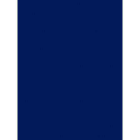
erschienen. Gespräche und selbst
Abmahnungen haben keine Besserung
gebracht. Durch die Größe des
Unternehmens (acht Mitarbeiter) ist ein
kurzfristiger Ausfall einer Mitarbeiterin
schwer zu kompensieren. Frau Schick
kündigt daher ihrer Angestellten das
Arbeitsverhältnis. Frau Gruber geht zum
Rechtsanwalt und erhebt
Kündigungsschutzklage gegen die
Kündigung. Sie möchte wieder eingestellt
werden. Frau Schick beauftragt ihrerseits
einen Rechtsanwalt und verteidigt sich
vor Gericht gegen die Klage. Das Gericht
gibt Frau Schick recht und weist die Klage
ab. Im Arbeitsrecht trägt in erster Instanz