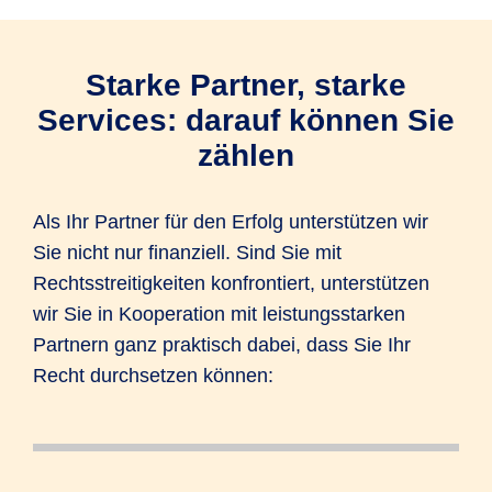
Starke Partner, starke
Services: darauf können Sie
zählen
Als Ihr Partner für den Erfolg unterstützen wir
Sie nicht nur finanziell. Sind Sie mit
Rechtsstreitigkeiten konfrontiert, unterstützen
wir Sie in Kooperation mit leistungsstarken
Partnern ganz praktisch dabei, dass Sie Ihr
Recht durchsetzen können:
Sie haben ein rechtliches Problem und
Sie suchen einen Anwalt in Ihrer Nähe?
Nicht jeder Streitfall muss vor Gericht. Bei
Sie benötigen eine Vorlage für einen
Haben Sie den Baustein PrivatPLUS
Sie haben Ihre
Egal, ob es um den Dieselskandal, einen