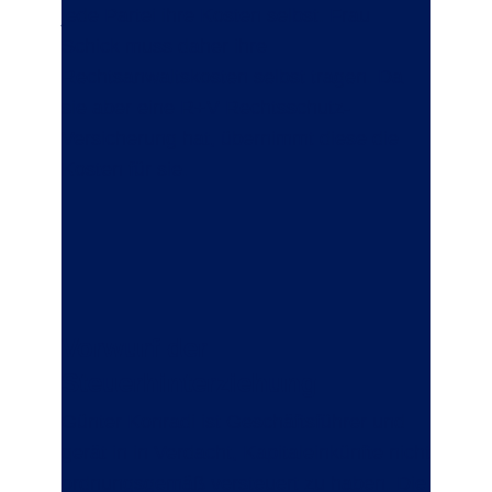
jede Partei ihre Kosten selbst. Frau
Schick muss daher ihre
Rechtsanwaltskosten selbst tragen. Da
sie aber eine R+V Rechtsschutz-
Versicherung hat, übernimmt diese die
Kosten für sie.
Vorwurf der
Steuerhinterziehung
Günter Konradi ist Geschäftsführer und
gerät in in Verdacht, Kapitaleinkünfte nicht
ordnungsgemäß versteuert zu haben. Die