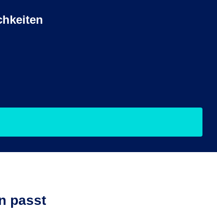
chkeiten
n passt