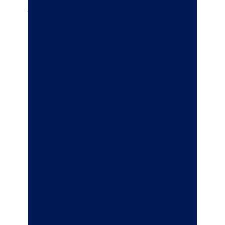
jede Partei ihre Kosten selbst. Frau
Schick muss daher ihre
Rechtsanwaltskosten selbst tragen. Da
sie aber eine R+V Rechtsschutz-
Versicherung hat, übernimmt diese die
Kosten für sie.
Vorwurf der
Steuerhinterziehung
Günter Konradi ist Geschäftsführer und
gerät in in Verdacht, Kapitaleinkünfte nicht
ordnungsgemäß versteuert zu haben. Die