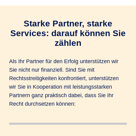
Starke Partner, starke
Services: darauf können Sie
zählen
Als Ihr Partner für den Erfolg unterstützen wir
Sie nicht nur finanziell. Sind Sie mit
Rechtsstreitigkeiten konfrontiert, unterstützen
wir Sie in Kooperation mit leistungsstarken
Partnern ganz praktisch dabei, dass Sie Ihr
Recht durchsetzen können:
Sie haben ein rechtliches Problem und
Sie suchen einen Anwalt in Ihrer Nähe?
Nicht jeder Streitfall muss vor Gericht. Bei
Sie benötigen eine Vorlage für einen
Haben Sie den Baustein PrivatPLUS
Sie haben Ihre
Egal, ob es um den Dieselskandal, einen