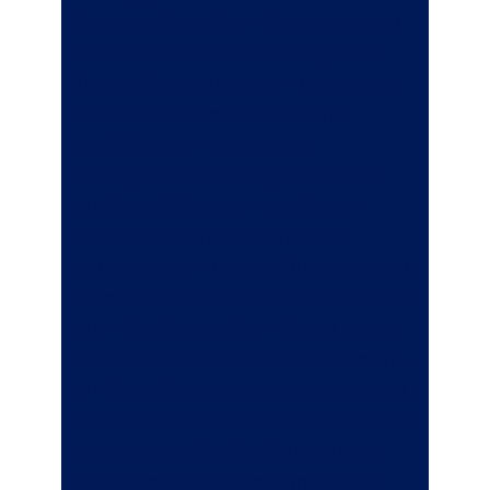
Staatsanwaltschaft ermittelt nun gegen
ihn wegen Steuerhinterziehung. Die
Finanzbehörde durchsucht gemeinsam
mit der Staatsanwaltschaft seine
Geschäfts- und Privaträume,
beschlagnahmt Unterlagen und lässt
seine Geschäfts- und Privatkonten
sperren. Um seine Konten wieder
freizubekommen und die Durchsuchung
überwachen zu lassen, ruft Herr Konradi
seinen Rechtsanwalt an. Dieser ist nur
dann bereit, sofort zu erscheinen, wenn
Herr Konradi eine Honorarvereinbarung
mit einem Stundenhonorar von 400 EUR
unterzeichnet. Die Bemühungen des
Rechtsanwaltes sind erfolgreich, das