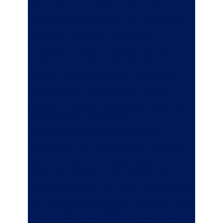
erschienen. Gespräche und selbst
Abmahnungen haben keine Besserung
gebracht. Durch die Größe des
Unternehmens (acht Mitarbeiter) ist ein
kurzfristiger Ausfall einer Mitarbeiterin
schwer zu kompensieren. Frau Schick
kündigt daher ihrer Angestellten das
Arbeitsverhältnis. Frau Gruber geht zum
Rechtsanwalt und erhebt
Kündigungsschutzklage gegen die
Kündigung. Sie möchte wieder eingestellt
werden. Frau Schick beauftragt ihrerseits
einen Rechtsanwalt und verteidigt sich
vor Gericht gegen die Klage. Das Gericht
gibt Frau Schick recht und weist die Klage
ab. Im Arbeitsrecht trägt in erster Instanz