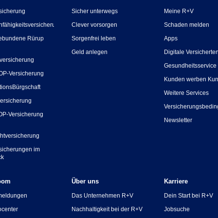
sicherung
Sicher unterwegs
Meine R+V
nfähigkeitsversicherung
Clever vorsorgen
Schaden melden
ebundene Rürup
Sorgenfrei leben
Apps
Geld anlegen
Digitale Versicherte
versicherung
Gesundheitsservice
OP-Versicherung
Kunden werben Ku
tionsBürgschaft
Weitere Services
ersicherung
Versicherungsbedi
OP-Versicherung
Newsletter
chtversicherung
rsicherungen im
ck
oom
Über uns
Karriere
meldungen
Das Unternehmen R+V
Dein Start bei R+V
ocenter
Nachhaltigkeit bei der R+V
Jobsuche