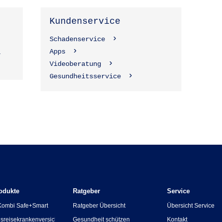
Kundenservice
Schadenservice
Apps
1
Videoberatung
Gesundheitsservice
odukte
Ratgeber
Service
Kombi Safe+Smart
Ratgeber Übersicht
Übersicht Service
sreisekrankenversicherung
Gesundheit schützen
Kontakt