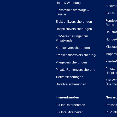
Haus & Wohnung
Autover
Einkommensvorsorge &
Berufsu
Familie
Fondsg
Elektronikversicherungen
Rente
Haftpflichtversicherungen
Hausrat
Kfz-Versicherungen für
Hunde-
Privatkunden
Mietkau
Krankenversicherungen
Mopedv
Krankenzusatzversicherungen
Pferde-
Pflegeversicherungen
Private
Private Rentenversicherung
Haftpfli
Tierversicherungen
Alle Ve
Unfallversicherungen
Überbli
Firmenkunden
Newsr
Für Ihr Unternehmen
Presse
Für Ihre Mitarbeiter
R+V Inf