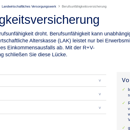
Landwirtschaftliches Versorgungswerk
Berufsunfähigkeitsversicherung
gkeitsversicherung
ufsunfähigkeit droht.
Berufsunfähigkeit kann unabhängi
wirtschaftliche Alterskasse (LAK) leistet nur bei Erwerbs
 des Einkommensausfalls ab. Mit der R+V-
ng schließen Sie diese Lücke.
Vo
b
s
R
v
w
V
g