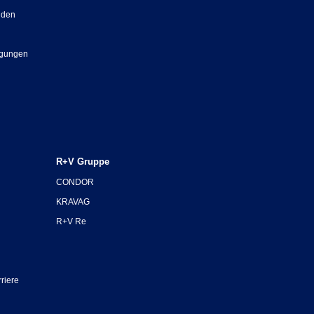
nden
ngungen
R+V Gruppe
CONDOR
KRAVAG
R+V Re
riere