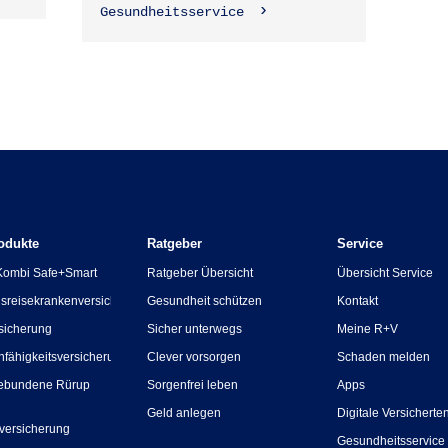
Gesundheitsservice
odukte
Ratgeber
Service
Kombi Safe+Smart
Ratgeber Übersicht
Übersicht Service
sreisekrankenversicherung
Gesundheit schützen
Kontakt
sicherung
Sicher unterwegs
Meine R+V
nfähigkeitsversicherung
Clever vorsorgen
Schaden melden
ebundene Rürup
Sorgenfrei leben
Apps
Geld anlegen
Digitale Versicherte
versicherung
Gesundheitsservice