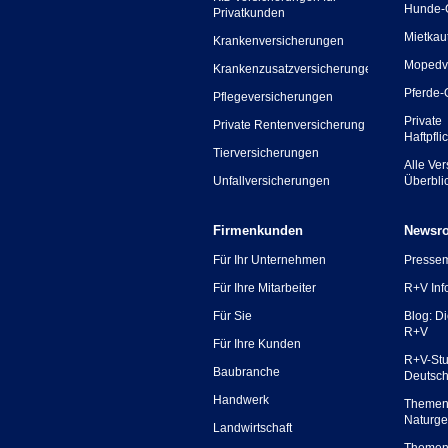
Hunde-
Privatkunden
Mietkau
Krankenversicherungen
Mopedv
Krankenzusatzversicherungen
Pferde-
Pflegeversicherungen
Private
Private Rentenversicherung
Haftpfli
Tierversicherungen
Alle Ve
Unfallversicherungen
Überbli
Firmenkunden
Newsr
Für Ihr Unternehmen
Presse
Für Ihre Mitarbeiter
R+V Inf
Für Sie
Blog: D
R+V
Für Ihre Kunden
R+V-Stu
Baubranche
Deutsc
Handwerk
Themen
Naturge
Landwirtschaft