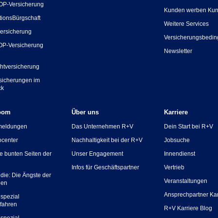
OP-Versicherung
Kunden werben Ku
tionsBürgschaft
Weitere Services
ersicherung
Versicherungsbedi
OP-Versicherung
Newsletter
chtversicherung
rsicherungen im
ck
oom
Über uns
Karriere
meldungen
Das Unternehmen R+V
Dein Start bei R+V
ocenter
Nachhaltigkeit bei der R+V
Jobsuche
ie bunten Seiten der
Unser Engagement
Innendienst
Infos für Geschäftspartner
Vertrieb
die: Die Ängste der
Veranstaltungen
hen
Ansprechpartner Kar
spezial
fahren
R+V Karriere Blog