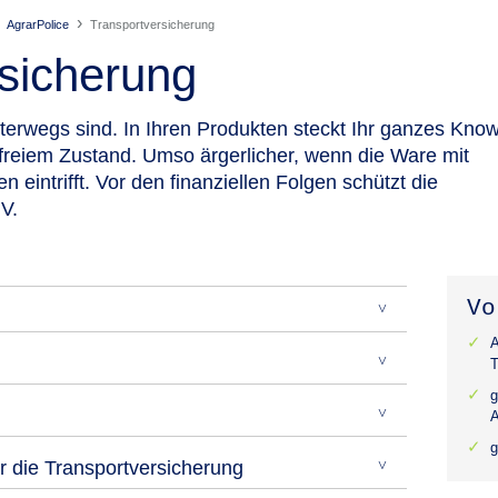
AgrarPolice
Transport­versicherung
rsicherung
nterwegs sind.
In Ihren Produkten steckt Ihr ganzes Kno
freiem Zustand. Umso ärgerlicher, wenn die Ware mit
eintrifft. Vor den finanziellen Folgen schützt die
V.
Vo
A
T
g
A
g
 die Transportversicherung