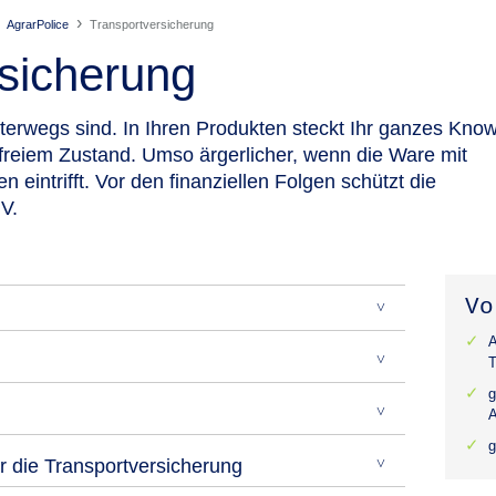
AgrarPolice
Transport­versicherung
rsicherung
nterwegs sind.
In Ihren Produkten steckt Ihr ganzes Kno
freiem Zustand. Umso ärgerlicher, wenn die Ware mit
eintrifft. Vor den finanziellen Folgen schützt die
V.
Vo
A
T
g
A
g
 die Transportversicherung