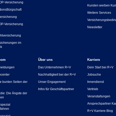
OP-Versicherung
Kunden werben Ku
tionsBürgschaft
Weitere Services
ersicherung
Versicherungsbedi
OP-Versicherung
Newsletter
chtversicherung
rsicherungen im
ck
oom
Über uns
Karriere
meldungen
Das Unternehmen R+V
Dein Start bei R+V
ocenter
Nachhaltigkeit bei der R+V
Jobsuche
ie bunten Seiten der
Unser Engagement
Innendienst
Infos für Geschäftspartner
Vertrieb
die: Die Ängste der
Veranstaltungen
hen
Ansprechpartner Kar
spezial
fahren
R+V Karriere Blog