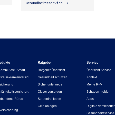
Gesundheitsservice
odukte
Ratgeber
Service
Kombi Safe+Smart
Ratgeber Übersicht
Übersicht Service
sreisekrankenversicherung
Gesundheit schützen
Kontakt
sicherung
Sicher unterwegs
Meine R+V
nfähigkeitsversicherung
Clever vorsorgen
Schaden melden
ebundene Rürup
Sorgenfrei leben
Apps
Geld anlegen
Digitale Versicherte
versicherung
Gesundheitsservice