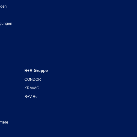
nden
ngungen
R+V Gruppe
CONDOR
KRAVAG
R+V Re
riere