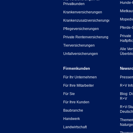
Hunde-
Privatkunden
Mietkau
Krankenversicherungen
Mopedv
Krankenzusatzversicherungen
Pferde-
Pflegeversicherungen
Private
Private Rentenversicherung
Haftpfli
Tierversicherungen
Alle Ve
Unfallversicherungen
Überbli
Firmenkunden
Newsr
Für Ihr Unternehmen
Presse
Für Ihre Mitarbeiter
R+V Inf
Für Sie
Blog: D
R+V
Für Ihre Kunden
R+V-Stu
Baubranche
Deutsc
Handwerk
Themen
Naturge
Landwirtschaft