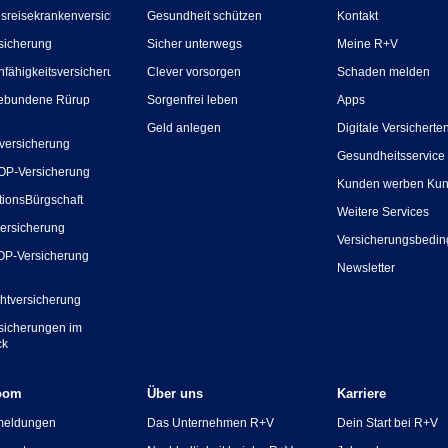
sreisekrankenversicherung
Gesundheit schützen
Kontakt
sicherung
Sicher unterwegs
Meine R+V
nfähigkeitsversicherung
Clever vorsorgen
Schaden melden
ebundene Rürup
Sorgenfrei leben
Apps
Geld anlegen
Digitale Versicherte
versicherung
Gesundheitsservice
OP-Versicherung
Kunden werben Ku
tionsBürgschaft
Weitere Services
ersicherung
Versicherungsbedi
OP-Versicherung
Newsletter
chtversicherung
rsicherungen im
ck
oom
Über uns
Karriere
meldungen
Das Unternehmen R+V
Dein Start bei R+V