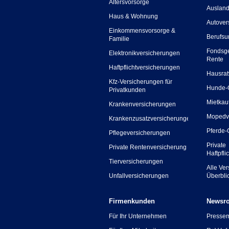
Altersvorsorge
Ausland
Haus & Wohnung
Autover
Einkommensvorsorge &
Berufsu
Familie
Fondsg
Elektronikversicherungen
Rente
Haftpflichtversicherungen
Hausrat
Kfz-Versicherungen für
Hunde-
Privatkunden
Mietkau
Krankenversicherungen
Mopedv
Krankenzusatzversicherungen
Pferde-
Pflegeversicherungen
Private
Private Rentenversicherung
Haftpfli
Tierversicherungen
Alle Ve
Unfallversicherungen
Überbli
Firmenkunden
Newsr
Für Ihr Unternehmen
Presse