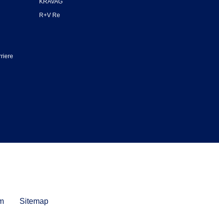
KRAVAG
R+V Re
riere
m
Sitemap