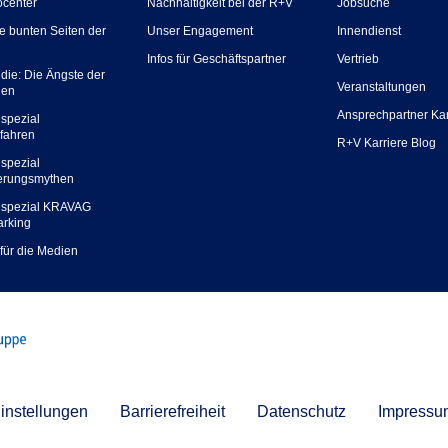
ocenter
Nachhaltigkeit bei der R+V
Jobsuche
ie bunten Seiten der
Unser Engagement
Innendienst
Infos für Geschäftspartner
Vertrieb
die: Die Ängste der
Veranstaltungen
hen
Ansprechpartner Kar
spezial
fahren
R+V Karriere Blog
spezial
erungsmythen
spezial KRAVAG
arking
 für die Medien
instellungen
Barrierefreiheit
Datenschutz
Impressu