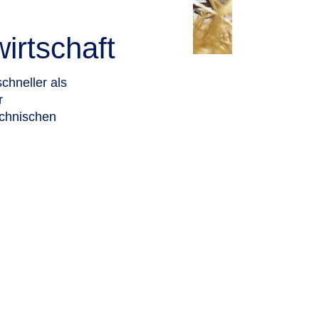
irtschaft
chneller als
r
echnischen