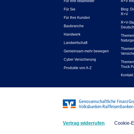
Für Ihre Mitarbeiter
R+V Inf
Für Sie
Blog: D
R+V
Für Ihre Kunden
R+V-Stu
Baubranche
Deutsc
Handwerk
Themen
Naturge
Landwirtschaft
Themen
Gemeinsam mehr bewegen
Versich
Cyber Versicherung
Themen
Truck P
Produkte von A-Z
Kontakt
Vertrag widerrufen
Cookie-E