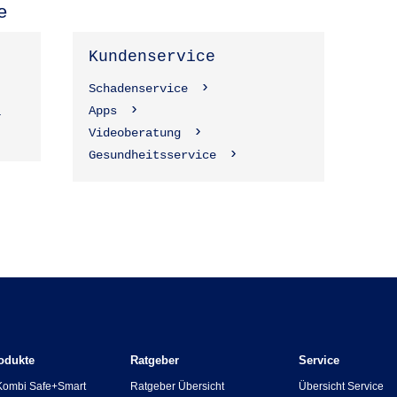
e
Kundenservice
Schadenservice
Apps
1
Videoberatung
Gesundheitsservice
odukte
Ratgeber
Service
Kombi Safe+Smart
Ratgeber Übersicht
Übersicht Service