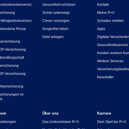
sreisekrankenversicherung
Gesundheit schützen
Kontakt
sicherung
Sicher unterwegs
Meine R+V
nfähigkeitsversicherung
Clever vorsorgen
Schaden melden
ebundene Rürup
Sorgenfrei leben
Apps
Geld anlegen
Digitale Versicherte
versicherung
Gesundheitsservice
OP-Versicherung
Kunden werben Ku
tionsBürgschaft
Weitere Services
ersicherung
Versicherungsbedi
OP-Versicherung
Newsletter
chtversicherung
rsicherungen im
ck
oom
Über uns
Karriere
meldungen
Das Unternehmen R+V
Dein Start bei R+V