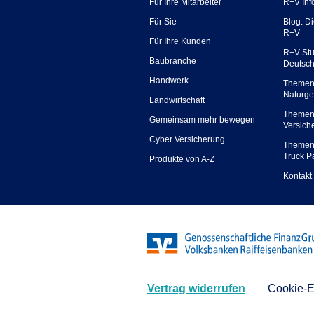
Für Ihre Mitarbeiter
R+V Inf
Für Sie
Blog: D
R+V
Für Ihre Kunden
R+V-Stu
Baubranche
Deutsc
Handwerk
Themen
Naturge
Landwirtschaft
Themen
Gemeinsam mehr bewegen
Versich
Cyber Versicherung
Themen
Truck P
Produkte von A-Z
Kontakt
Vertrag widerrufen
Cookie-E