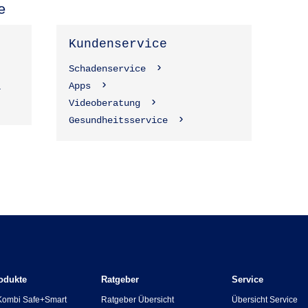
e
Kundenservice
Schadenservice
Apps
1
Videoberatung
Gesundheitsservice
odukte
Ratgeber
Service
Kombi Safe+Smart
Ratgeber Übersicht
Übersicht Service