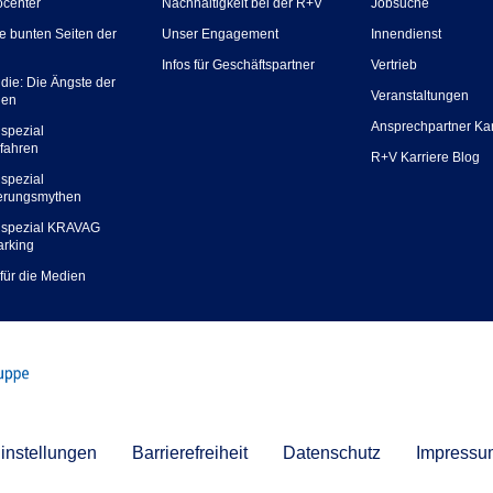
ocenter
Nachhaltigkeit bei der R+V
Jobsuche
ie bunten Seiten der
Unser Engagement
Innendienst
Infos für Geschäftspartner
Vertrieb
die: Die Ängste der
Veranstaltungen
hen
Ansprechpartner Kar
spezial
fahren
R+V Karriere Blog
spezial
erungsmythen
spezial KRAVAG
arking
 für die Medien
instellungen
Barrierefreiheit
Datenschutz
Impressu