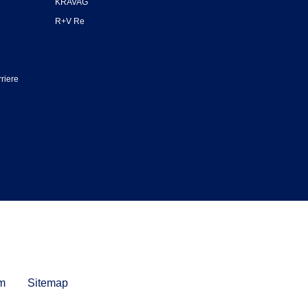
KRAVAG
R+V Re
riere
m
Sitemap