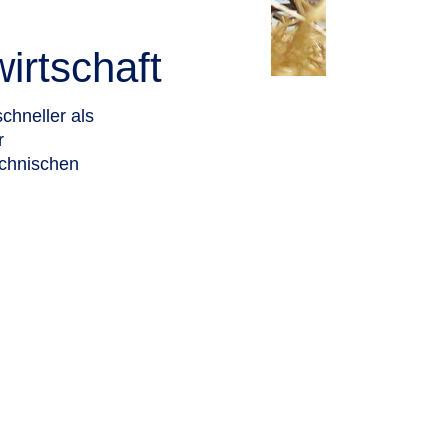
irtschaft
chneller als
r
echnischen