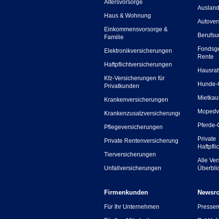
Altersvorsorge
Ausland
Haus & Wohnung
Autover
Einkommensvorsorge &
Berufsu
Familie
Fondsg
Elektronikversicherungen
Rente
Haftpflichtversicherungen
Hausrat
Kfz-Versicherungen für
Hunde-
Privatkunden
Mietkau
Krankenversicherungen
Mopedv
Krankenzusatzversicherungen
Pferde-
Pflegeversicherungen
Private
Private Rentenversicherung
Haftpfli
Tierversicherungen
Alle Ve
Unfallversicherungen
Überbli
Firmenkunden
Newsr
Für Ihr Unternehmen
Presse