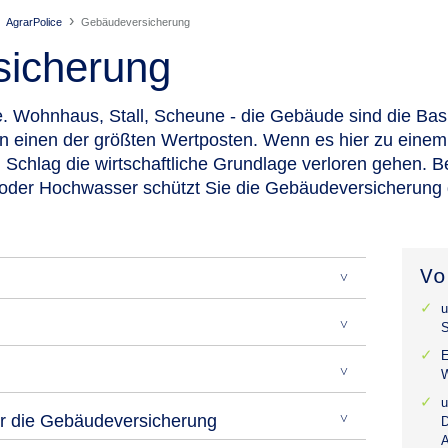
AgrarPolice
Gebäude­versicherung
sicherung
.
Wohnhaus, Stall, Scheune - die Gebäude sind die Basi
n einen der größten Wertposten. Wenn es hier zu einem
Schlag die wirtschaftliche Grundlage verloren gehen. B
oder Hochwasser schützt Sie die Gebäudeversicherung 
Vo
u
S
E
W
u
r die Gebäudeversicherung
D
A