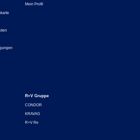
Mein Profil
nkarte
nden
ngungen
R+V Gruppe
CONDOR
KRAVAG
R+V Re