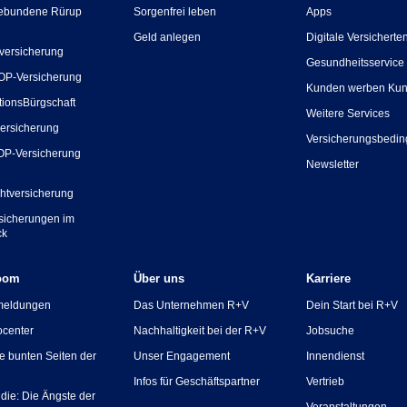
ebundene Rürup
Sorgenfrei leben
Apps
Geld anlegen
Digitale Versicherte
versicherung
Gesundheitsservice
OP-Versicherung
Kunden werben Ku
tionsBürgschaft
Weitere Services
ersicherung
Versicherungsbedi
OP-Versicherung
Newsletter
chtversicherung
rsicherungen im
ck
oom
Über uns
Karriere
meldungen
Das Unternehmen R+V
Dein Start bei R+V
ocenter
Nachhaltigkeit bei der R+V
Jobsuche
ie bunten Seiten der
Unser Engagement
Innendienst
Infos für Geschäftspartner
Vertrieb
die: Die Ängste der