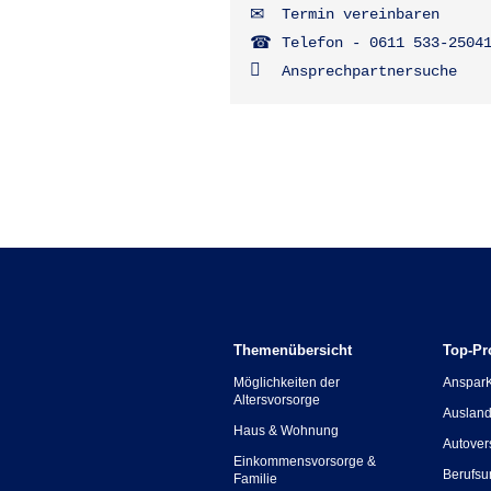
Termin vereinbaren
Telefon - 0611 533-2504
Ansprechpartnersuche
Themenübersicht
Top-Pr
Möglichkeiten der
Anspar
Altersvorsorge
Ausland
Haus & Wohnung
Autover
Einkommensvorsorge &
Berufsu
Familie