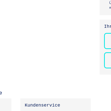
Ü
m
Ih
e
Kundenservice