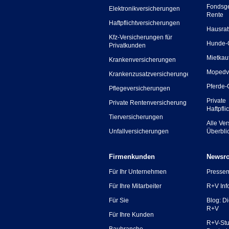
Fondsg
Elektronikversicherungen
Rente
Haftpflichtversicherungen
Hausrat
Kfz-Versicherungen für
Hunde-
Privatkunden
Mietkau
Krankenversicherungen
Mopedv
Krankenzusatzversicherungen
Pferde-
Pflegeversicherungen
Private
Private Rentenversicherung
Haftpfli
Tierversicherungen
Alle Ve
Unfallversicherungen
Überbli
Firmenkunden
Newsr
Für Ihr Unternehmen
Presse
Für Ihre Mitarbeiter
R+V Inf
Für Sie
Blog: D
R+V
Für Ihre Kunden
R+V-Stu