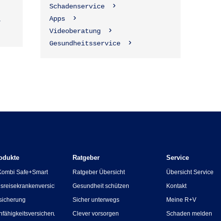
Schadenservice
Apps
1
Videoberatung
Gesundheitsservice
odukte
Ratgeber
Service
Kombi Safe+Smart
Ratgeber Übersicht
Übersicht Service
sreisekrankenversicherung
Gesundheit schützen
Kontakt
sicherung
Sicher unterwegs
Meine R+V
nfähigkeitsversicherung
Clever vorsorgen
Schaden melden