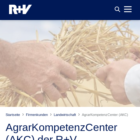
Startseite
Firmenkunden
Landwirtschaft
AgrarKompetenzCenter (AKC)
AgrarKompetenzCenter
(AKC) der R+V