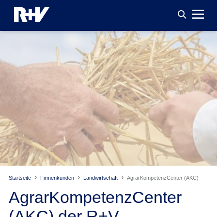
Startseite
Firmenkunden
Landwirtschaft
AgrarKompetenzCenter (AKC)
AgrarKompetenzCenter
(AKC) der R+V