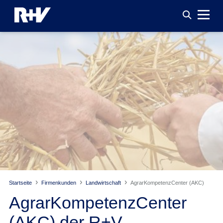
Startseite
Firmenkunden
Landwirtschaft
AgrarKompetenzCenter (AKC)
AgrarKompetenzCenter
(AKC) der R+V