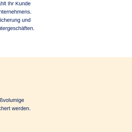
hlt Ihr Kunde
 Unternehmens.
sicherung und
ütergeschäften.
oßvolumige
chert werden.