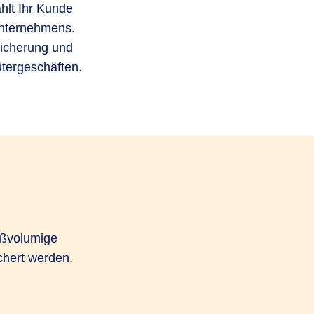
hlt Ihr Kunde
 Unternehmens.
sicherung und
ütergeschäften.
oßvolumige
chert werden.