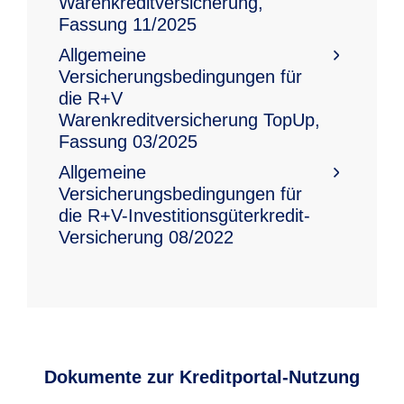
Warenkreditversicherung,
Möglichkeit der Absicherung von
unterstützt Sie durch Bonitätsprüfungen
Fassung 11/2025
Forderungen einzelner Kunden, bei denen
und Monitoring Ihrer Kunden. Zugleich
Allgemeine
durch die Kreditentscheidung eines
ermöglicht sie Ihrem Unternehmen
Versicherungsbedingungen für
anderen Versicherers eine Deckungslücke
Wachstum durch höhere Kreditlinien Ihrer
die R+V
besteht.
Warenkreditversicherung TopUp,
Banken.
Fassung 03/2025
Allgemeine
Versicherungsbedingungen für
die R+V-Investitionsgüterkredit-
Versicherung 08/2022
Dokumente zur Kreditportal-Nutzung