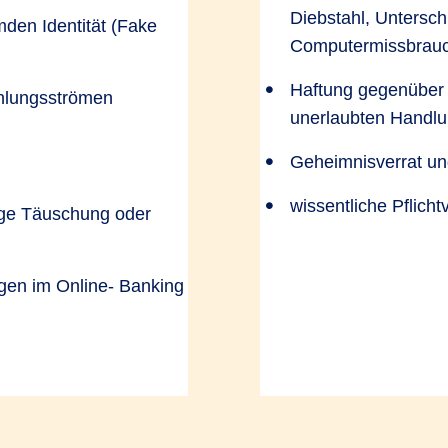
Diebstahl, Untersc
mden Identität (Fake
Computermissbrauch
Haftung gegenüber D
hlungsströmen
unerlaubten Handl
Geheimnisverrat u
wissentliche Pflich
lge Täuschung oder
gen im Online- Banking