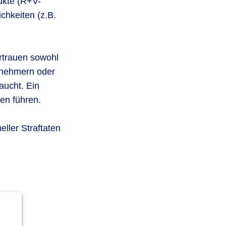
dukte (R+V-
chkeiten (z.B.
rtrauen sowohl
rnehmern oder
aucht. Ein
en führen.
ller Straftaten