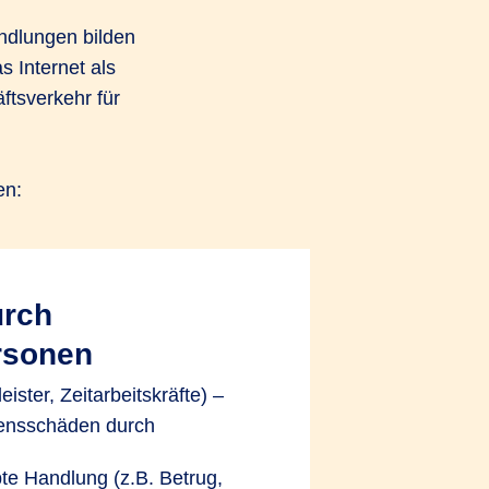
andlungen bilden
 Internet als
ftsverkehr für
en:
urch
rsonen
leister, Zeitarbeitskräfte) –
gensschäden durch
bte Handlung (z.B. Betrug,