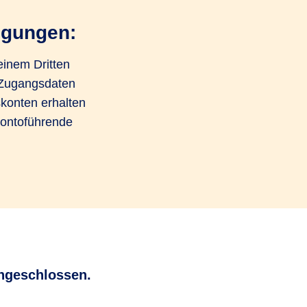
ügungen:
einem Dritten
n Zugangsdaten
skonten erhalten
 kontoführende
ingeschlossen.