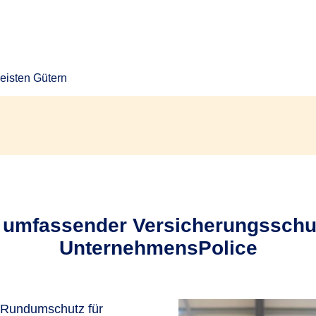
isten Gütern
umfassender Versicherungsschut
UnternehmensPolice
e Rundumschutz für