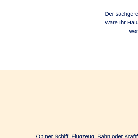
Der sachgere
Ware Ihr Hau
wen
Ob per Schiff, Flugzeug, Bahn oder Kraft