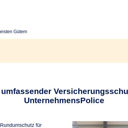
isten Gütern
umfassender Versicherungsschut
UnternehmensPolice
e Rundumschutz für