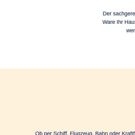
Der sachgere
Ware Ihr Hau
wen
Ob per Schiff, Flugzeug, Bahn oder Kraft