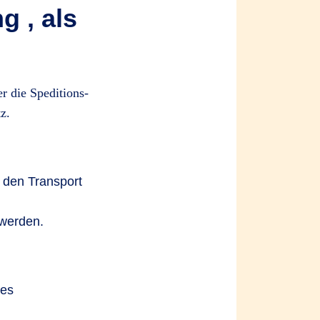
g , als
 die Speditions-
z.
r den Transport
 werden.
tes