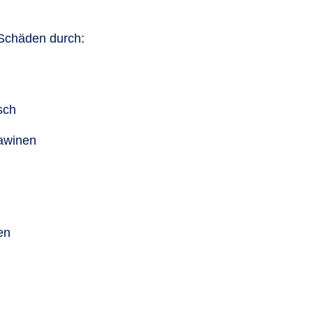
 Schäden durch:
sch
awinen
en