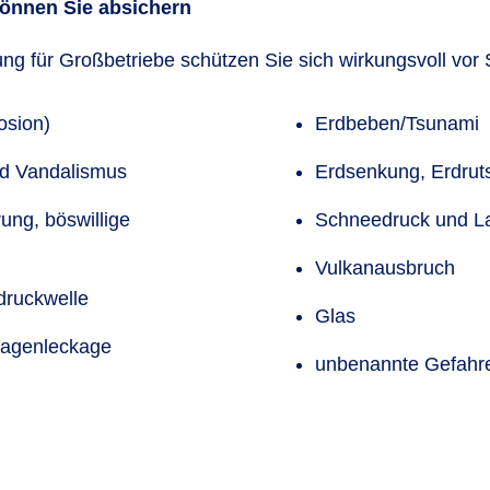
 können Sie absichern
ng für Großbetriebe schützen Sie sich wirkungsvoll vor
osion)
Erdbeben/Tsunami
nd Vandalismus
Erdsenkung, Erdrut
ung, böswillige
Schneedruck und L
Vulkanausbruch
druckwelle
Glas
lagenleckage
unbenannte Gefahr