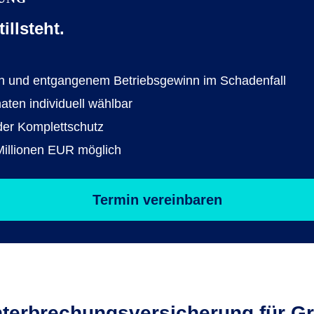
llsteht.
rn und entgangenem Betriebsgewinn im Schadenfall
aten individuell wählbar
der Komplettschutz
illionen EUR möglich
Termin vereinbaren
ter­brechungs­versicherung für G