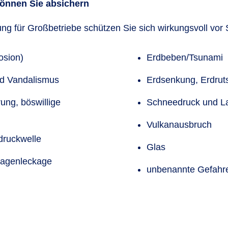
 können Sie absichern
ng für Großbetriebe schützen Sie sich wirkungsvoll vor
osion)
Erdbeben/Tsunami
nd Vandalismus
Erdsenkung, Erdrut
ung, böswillige
Schneedruck und L
Vulkanausbruch
druckwelle
Glas
lagenleckage
unbenannte Gefahr