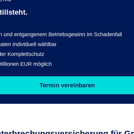
llsteht.
rn und entgangenem Betriebsgewinn im Schadenfall
aten individuell wählbar
der Komplettschutz
illionen EUR möglich
Termin vereinbaren
ter­brechungs­versicherung für G