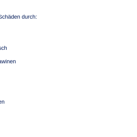
 Schäden durch:
sch
awinen
en