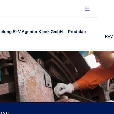
tretung R+V Agentur Klenk GmbH
Produkte
R+V 
RUNG