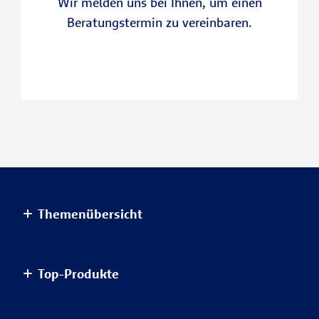
Wir melden uns bei Ihnen, um einen
Beratungstermin zu vereinbaren.
Themenübersicht
Altersvorsorge
Top-Produkte
Haus & Wohnung
Einkommensvorsorge & Familie
AnsparKombi Safe+Smart