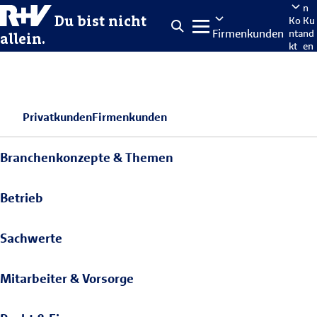
n
Du bist nicht
Ko
Ku
Firmenkunden
nta
nd
allein.
kt
en
po
rta
len
Privatkunden
Firmenkunden
Branchenkonzepte & Themen
Betrieb
Sachwerte
Mitarbeiter & Vorsorge