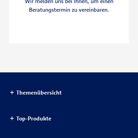
Wir melden uns bei Ihnen, um einen
Beratungstermin zu vereinbaren.
Themenübersicht
Altersvorsorge
Top-Produkte
Haus & Wohnung
Einkommensvorsorge & Familie
AnsparKombi Safe+Smart