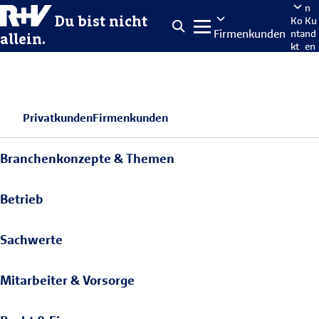
n
Du bist nicht
Ko
Ku
Firmenkunden
nta
nd
allein.
kt
en
po
rta
len
Privatkunden
Firmenkunden
Branchenkonzepte & Themen
Betrieb
Sachwerte
Mitarbeiter & Vorsorge