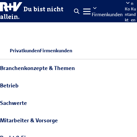
n
Du bist nicht
Ko
Ku
Firmenkunden
nta
nd
allein.
kt
en
po
rta
len
Privatkunden
Firmenkunden
Branchenkonzepte & Themen
Betrieb
Sachwerte
Mitarbeiter & Vorsorge