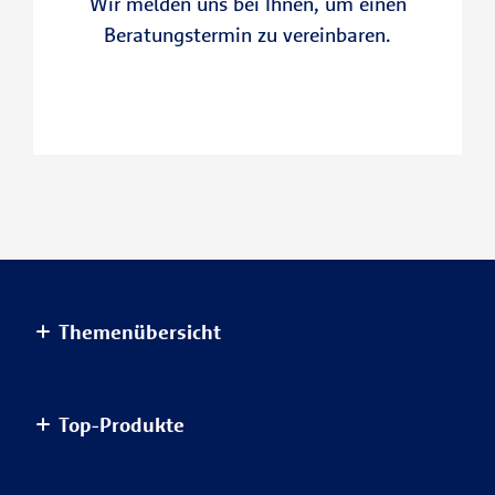
Wir melden uns bei Ihnen, um einen
Beratungstermin zu vereinbaren.
Themenübersicht
Altersvorsorge
Top-Produkte
Haus & Wohnung
Einkommensvorsorge & Familie
AnsparKombi Safe+Smart