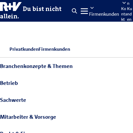
n
Du bist nicht
Ko
Ku
Firmenkunden
nta
nd
allein.
kt
en
po
rta
len
Privatkunden
Firmenkunden
Branchenkonzepte & Themen
Betrieb
Sachwerte
Mitarbeiter & Vorsorge