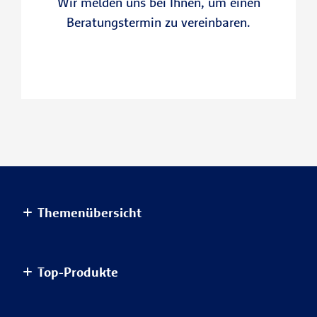
Wir melden uns bei Ihnen, um einen
Beratungstermin zu vereinbaren.
Themenübersicht
Altersvorsorge
Top-Produkte
Haus & Wohnung
Einkommensvorsorge & Familie
AnsparKombi Safe+Smart