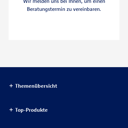
Wir melden uns bei Ihnen, um einen
Beratungstermin zu vereinbaren.
Themenübersicht
Altersvorsorge
Top-Produkte
Haus & Wohnung
Einkommensvorsorge & Familie
AnsparKombi Safe+Smart