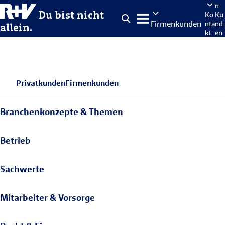
n
Du bist nicht
Ko
Ku
Firmenkunden
nta
nd
allein.
kt
en
po
rta
len
Privatkunden
Firmenkunden
Branchenkonzepte & Themen
Betrieb
Sachwerte
Mitarbeiter & Vorsorge