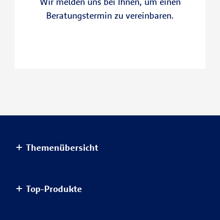
Wir melden uns bei Ihnen, um einen
Beratungstermin zu vereinbaren.
Themenübersicht
Altersvorsorge
Top-Produkte
Haus & Wohnung
Einkommensvorsorge & Familie
AnsparKombi Safe+Smart