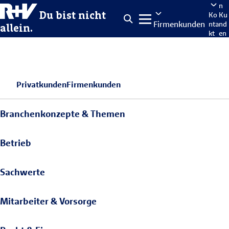
n
Du bist nicht
Ko
Ku
Firmenkunden
nta
nd
allein.
kt
en
po
rta
len
Privatkunden
Firmenkunden
Branchenkonzepte & Themen
Betrieb
Sachwerte
Mitarbeiter & Vorsorge