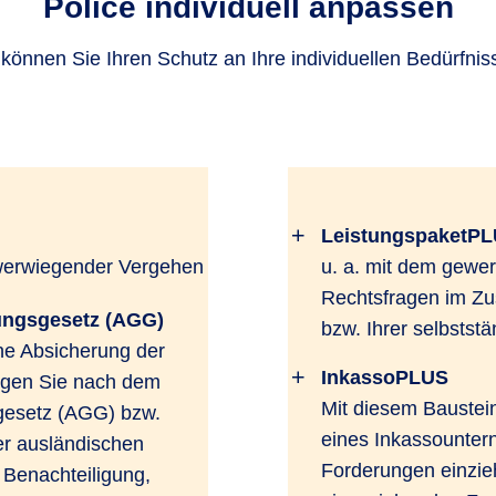
Police individuell anpassen
önnen Sie Ihren Schutz an Ihre individuellen Bedürfni
LeistungspaketP
hwerwiegender Vergehen
u. a. mit dem gewer
Rechtsfragen im Z
ungsgesetz (AGG)
bzw. Ihrer selbststä
ne Absicherung der
InkassoPLUS
egen Sie nach dem
Mit diesem Baustei
gesetz (AGG) bzw.
eines Inkassounter
er ausländischen
Forderungen einzieh
 Benachteiligung,