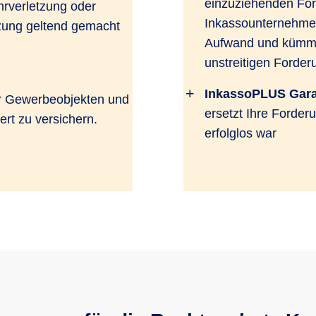
einzuziehenden Fo
hrverletzung oder
Inkassounternehmen
tzung geltend gemacht
Aufwand und kümmer
unstreitigen Forder
InkassoPLUS Gara
r Gewerbeobjekten und
ersetzt Ihre Forde
rt zu versichern.
erfolglos war