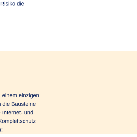
Risiko die
n einem einzigen
 die Bausteine
e Internet- und
 Komplettschutz
n: