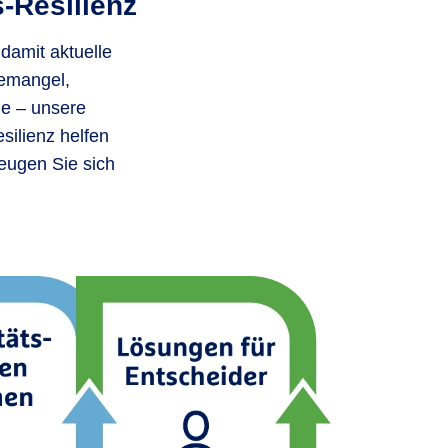
-Resilienz
 damit aktuelle
temangel,
ge – unsere
silienz helfen
eugen Sie sich