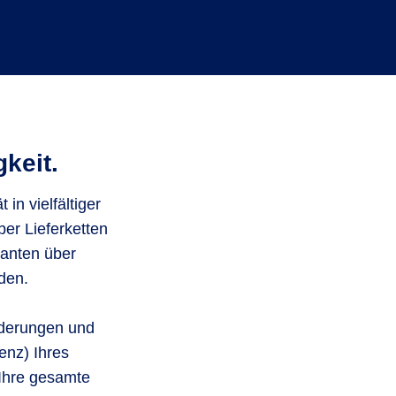
gkeit.
in vielfältiger
er Lieferketten
ranten über
den.
orderungen und
enz) Ihres
 Ihre gesamte