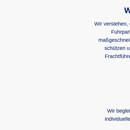
W
Wir verstehen,
Fuhrpar
maßgeschneid
schützen u
Frachtführ
Wir begle
individuel