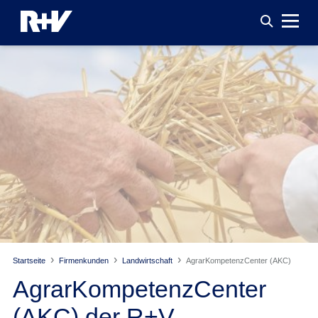
Startseite
Firmenkunden
Landwirtschaft
AgrarKompetenzCenter (AKC)
AgrarKompetenzCenter
(AKC) der R+V