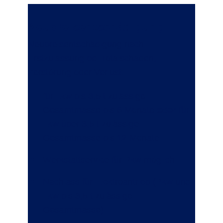
Neupreisentschädigung
Neupreisentschädigung nach
Erstzulassung bei Totalschaden,
Zerstörung oder Verlust:
für Lkw bis 3,5 t zulässige
Gesamtmasse bis 6 Monate
oder
für
Lkw über 3,5 t zulässige
Gesamtmasse bis 12 Monate
Werkstattservice für Pkw möglich
Nachlass für Elektroantrieb (Pkw und
Lkw bis 3,5 t zulässige
Gesamtmasse)