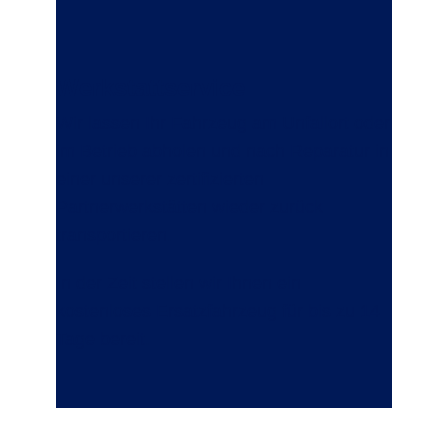
Werkstattservice
Wir lassen Ihr Fahrzeug am Unfallort oder
im Betrieb abholen und nach Reparatur in
einer unserer zertifizierten
Partnerwerkstätten wieder zurück
transportieren.
In der Zeit stellen wir Ihnen ein
kostenloses Ersatzfahrzeug für bis zu 14
Tage bereit.