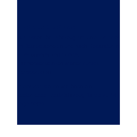
Werkstattservice
Wir lassen Ihr Fahrzeug am Unfallort oder
im Betrieb abholen und nach Reparatur in
einer unserer zertifizierten
Partnerwerkstätten wieder zurück
transportieren.
In der Zeit stellen wir Ihnen ein
kostenloses Ersatzfahrzeug für bis zu 14
Tage bereit.