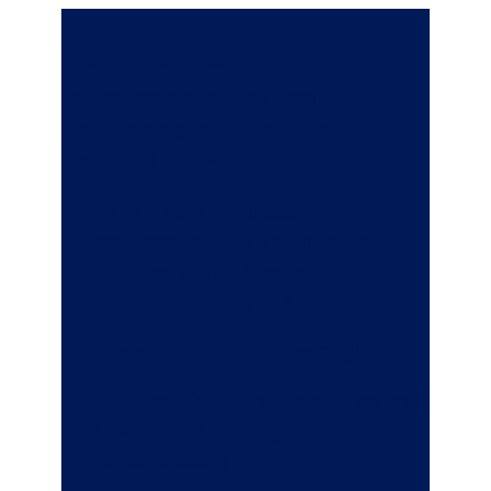
Neupreisentschädigung
Neupreisentschädigung nach
Erstzulassung bei Totalschaden,
Zerstörung oder Verlust:
für Lkw bis 3,5 t zulässige
Gesamtmasse bis 6 Monate
oder
für
Lkw über 3,5 t zulässige
Gesamtmasse bis 12 Monate
Werkstattservice für Pkw möglich
Nachlass für Elektroantrieb (Pkw und
Lkw bis 3,5 t zulässige
Gesamtmasse)