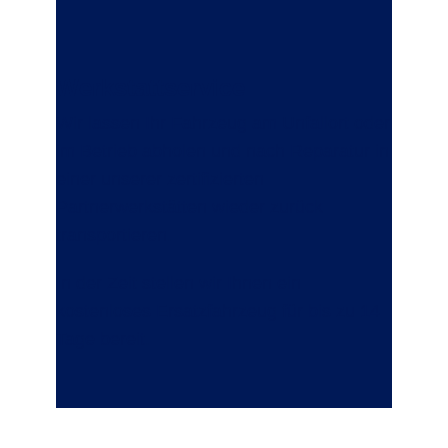
Werkstattservice
Wir lassen Ihr Fahrzeug am Unfallort oder
im Betrieb abholen und nach Reparatur in
einer unserer zertifizierten
Partnerwerkstätten wieder zurück
transportieren.
In der Zeit stellen wir Ihnen ein
kostenloses Ersatzfahrzeug für bis zu 14
Tage bereit.