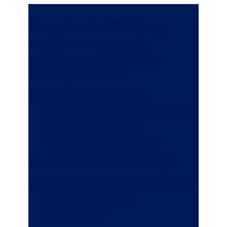
Neupreisentschädigung
Neupreisentschädigung nach
Erstzulassung bei Totalschaden,
Zerstörung oder Verlust:
für Lkw bis 3,5 t zulässige
Gesamtmasse bis 6 Monate
oder
für
Lkw über 3,5 t zulässige
Gesamtmasse bis 12 Monate
Werkstattservice für Pkw möglich
Nachlass für Elektroantrieb (Pkw und
Lkw bis 3,5 t zulässige
Gesamtmasse)