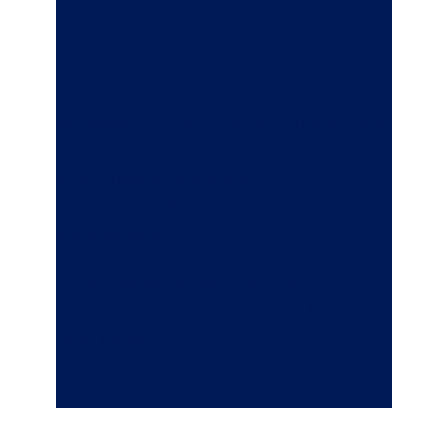
Werkstattservice
Wir lassen Ihr Fahrzeug am Unfallort oder
im Betrieb abholen und nach Reparatur in
einer unserer zertifizierten
Partnerwerkstätten wieder zurück
transportieren.
In der Zeit stellen wir Ihnen ein
kostenloses Ersatzfahrzeug für bis zu 14
Tage bereit.