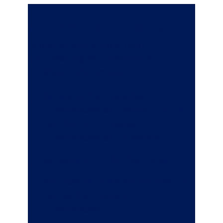
Neupreisentschädigung
Neupreisentschädigung nach
Erstzulassung bei Totalschaden,
Zerstörung oder Verlust:
für Lkw bis 3,5 t zulässige
Gesamtmasse bis 6 Monate
oder
für
Lkw über 3,5 t zulässige
Gesamtmasse bis 12 Monate
Werkstattservice für Pkw möglich
Nachlass für Elektroantrieb (Pkw und
Lkw bis 3,5 t zulässige
Gesamtmasse)