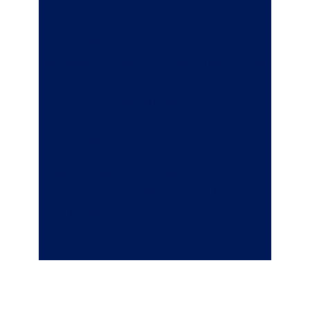
Werkstattservice
Wir lassen Ihr Fahrzeug am Unfallort oder
im Betrieb abholen und nach Reparatur in
einer der ca. 600 zertifizierten
Partnerwerkstätten wieder zurück
transportieren.
In der Zeit stellen wir Ihnen ein
kostenloses Ersatzfahrzeug für bis zu 14
Tage bereit.