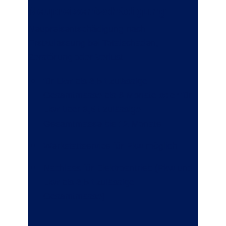
Neupreisentschädigung
Neupreisentschädigung nach
Erstzulassung bei Totalschaden,
Zerstörung oder Verlust:
für Lkw bis 3,5 t zulässige
Gesamtmasse bis 6 Monate
oder
für
Lkw über 3,5 t zulässige
Gesamtmasse bis 12 Monate
Werkstattservice für Pkw möglich
Nachlass für Elektroantrieb (Pkw und
Lkw bis 3,5 t zulässige
Gesamtmasse)