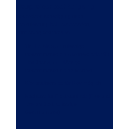
Neupreisentschädigung
Neupreisentschädigung nach
Erstzulassung bei Totalschaden,
Zerstörung oder Verlust:
für Lkw bis 3,5 t zulässige
Gesamtmasse bis 6 Monate
oder
für
Lkw über 3,5 t zulässige
Gesamtmasse bis 12 Monate
Werkstattservice für Pkw möglich
Nachlass für Elektroantrieb (Pkw und
Lkw bis 3,5 t zulässige
Gesamtmasse)