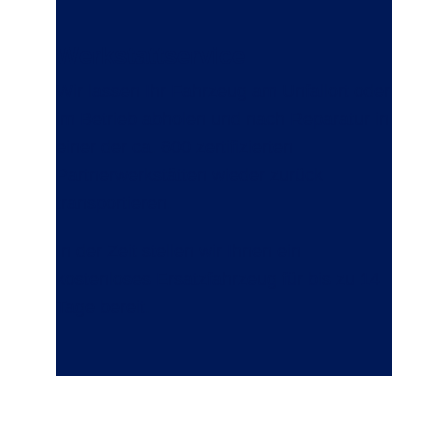
Werkstattservice
Wir lassen Ihr Fahrzeug am Unfallort oder
im Betrieb abholen und nach Reparatur in
einer der ca. 600 zertifizierten
Partnerwerkstätten wieder zurück
transportieren.
In der Zeit stellen wir Ihnen ein
kostenloses Ersatzfahrzeug für bis zu 14
Tage bereit.