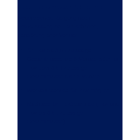
Neupreisentschädigung
Neupreisentschädigung nach
Erstzulassung bei Totalschaden,
Zerstörung oder Verlust:
für Lkw bis 3,5 t zulässige
Gesamtmasse bis 6 Monate
oder
für
Lkw über 3,5 t zulässige
Gesamtmasse bis 12 Monate
Werkstattservice für Pkw möglich
Nachlass für Elektroantrieb (Pkw und
Lkw bis 3,5 t zulässige
Gesamtmasse)