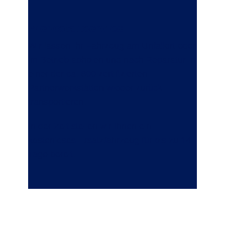
Werkstattservice
Wir lassen Ihr Fahrzeug am Unfallort oder
im Betrieb abholen und nach Reparatur in
einer der ca. 600 zertifizierten
Partnerwerkstätten wieder zurück
transportieren.
In der Zeit stellen wir Ihnen ein
kostenloses Ersatzfahrzeug für bis zu 14
Tage bereit.