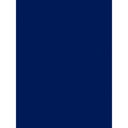
Neupreisentschädigung
Neupreisentschädigung nach
Erstzulassung bei Totalschaden,
Zerstörung oder Verlust:
für Lkw bis 3,5 t zulässige
Gesamtmasse bis 6 Monate
oder
für
Lkw über 3,5 t zulässige
Gesamtmasse bis 12 Monate
Werkstattservice für Pkw möglich
Nachlass für Elektroantrieb (Pkw und
Lkw bis 3,5 t zulässige
Gesamtmasse)