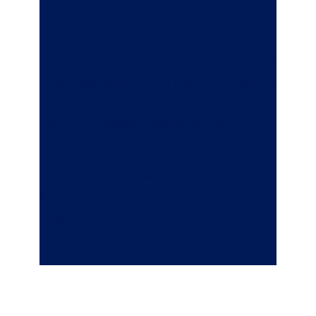
Werkstattservice
Wir lassen Ihr Fahrzeug am Unfallort oder
im Betrieb abholen und nach Reparatur in
einer der ca. 600 zertifizierten
Partnerwerkstätten wieder zurück
transportieren.
In der Zeit stellen wir Ihnen ein
kostenloses Ersatzfahrzeug für bis zu 14
Tage bereit.