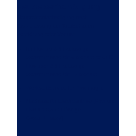
Neupreisentschädigung
Neupreisentschädigung nach
Erstzulassung bei Totalschaden,
Zerstörung oder Verlust:
für Lkw bis 3,5 t zulässige
Gesamtmasse bis 6 Monate
oder
für
Lkw über 3,5 t zulässige
Gesamtmasse bis 12 Monate
Werkstattservice für Pkw möglich
Nachlass für Elektroantrieb (Pkw und
Lkw bis 3,5 t zulässige
Gesamtmasse)