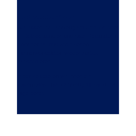
Werkstattservice
Wir lassen Ihr Fahrzeug am Unfallort oder
im Betrieb abholen und nach Reparatur in
einer der ca. 600 zertifizierten
Partnerwerkstätten wieder zurück
transportieren.
In der Zeit stellen wir Ihnen ein
kostenloses Ersatzfahrzeug für bis zu 14
Tage bereit.