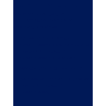
Neupreisentschädigung
Neupreisentschädigung nach
Erstzulassung bei Totalschaden,
Zerstörung oder Verlust:
für Lkw bis 3,5 t zulässige
Gesamtmasse bis 6 Monate
oder
für
Lkw über 3,5 t zulässige
Gesamtmasse bis 12 Monate
Werkstattservice für Pkw möglich
Nachlass für Elektroantrieb (Pkw und
Lkw bis 3,5 t zulässige
Gesamtmasse)