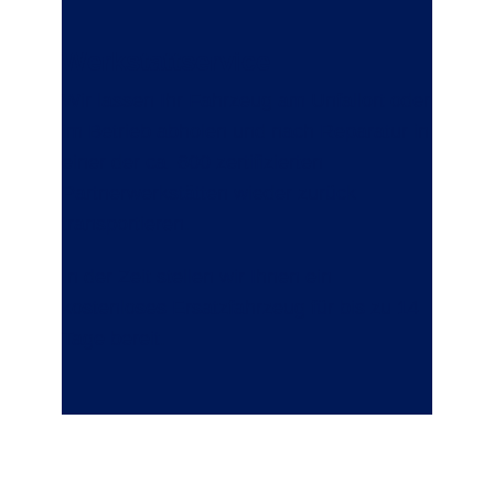
Werkstattservice
Wir lassen Ihr Fahrzeug am Unfallort oder
im Betrieb abholen und nach Reparatur in
einer der ca. 600 zertifizierten
Partnerwerkstätten wieder zurück
transportieren.
In der Zeit stellen wir Ihnen ein
kostenloses Ersatzfahrzeug für bis zu 14
Tage bereit.