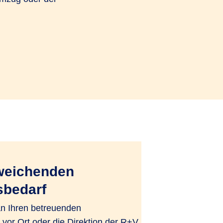
weichenden
sbedarf
an Ihren betreuenden
 vor Ort oder die Direktion der R+V