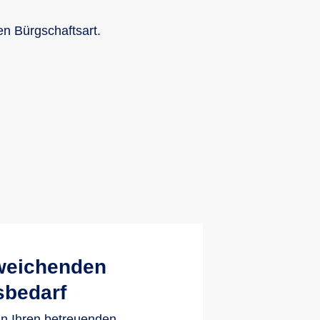
n Bürgschaftsart.
weichenden
sbedarf
an Ihren betreuenden